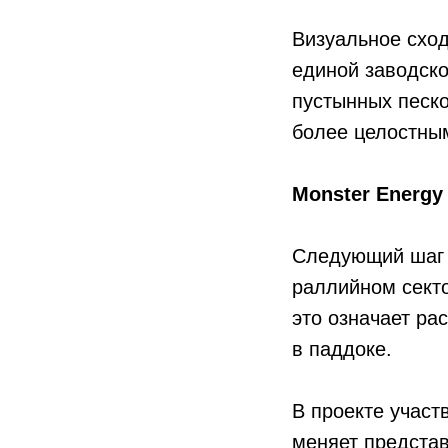
Визуальное сход
единой заводско
пустынных песко
более целостны
Monster Energy
Следующий шаг —
раллийном сект
это означает р
в паддоке.
В проекте участ
меняет предста