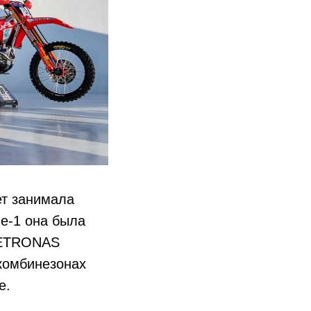
ет занимала
ле-1 она была
PETRONAS
 комбинезонах
е.