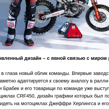
овленный дизайн – с явной связью с миром
 в глаза новый облик команды. Впервые завод
метно адаптируется к своему аналогу в ралли
и Брабек и его товарищи по команде уже высту
иклах CRF450, дизайн графики которых был пох
идеть на мотоциклах Джеффри Херлингса и его 