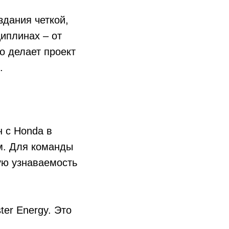
здания четкой,
иплинах – от
о делает проект
.
 с Honda в
м. Для команды
ую узнаваемость
er Energy. Это