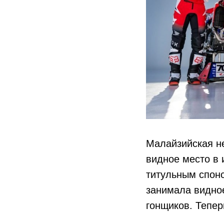
Малайзийская н
видное место в 
титульным спон
занимала видное
гонщиков. Тепер