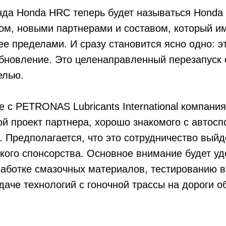
нда Honda HRC теперь будет называться Hon
ом, новыми партнерами и составом, который им
 ее пределами. И сразу становится ясно одно: э
бновление. Это целенаправленный перезапуск 
елью.
е с PETRONAS Lubricants International компани
ой проект партнера, хорошо знакомого с автос
. Предполагается, что это сотрудничество выйд
кого спонсорства. Основное внимание будет у
аботке смазочных материалов, тестированию в
даче технологий с гоночной трассы на дороги о