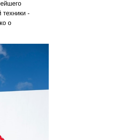
нейшего
 техники -
ко о