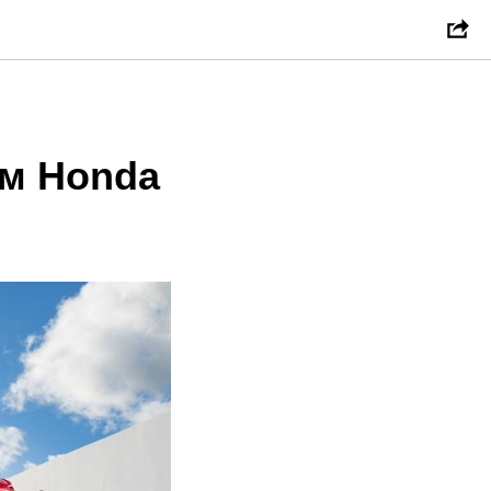
S
ом Honda