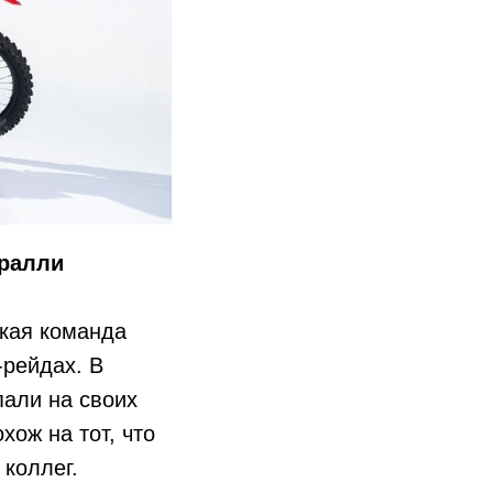
 ралли
ская команда
-рейдах. В
пали на своих
ож на тот, что
коллег.