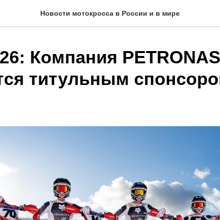
Новости мотокросса в России и в мире
26: Компания PETRONA
тся титульным спонсор