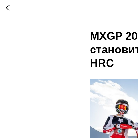
MXGP 20
станови
HRC