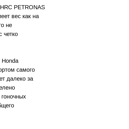
da HRC PETRONAS
еет вес как на
то не
с четко
я Honda
портом самого
ет далеко за
делено
 гоночных
бщего