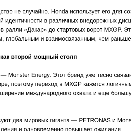
ство не случайно. Honda использует его для со
й идентичности в различных внедорожных дисц
в ралли «Дакар» до стартовых ворот MXGP. Эт
м, глобальным и взаимосвязанным, чем раньше
 как второй мощный столп
 Monster Energy. Этот бренд уже тесно связан
оре, поэтому переход в MXGP кажется логичны
асширение международного охвата и еще больш
вуют два мировых гиганта — PETRONAS и Monst
вления и одновременно повышает ожидания.