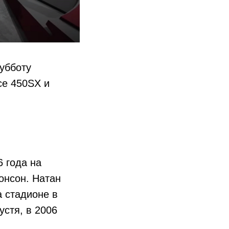
убботу
се 450SX и
6 года на
онсон. Натан
 стадионе в
устя, в 2006