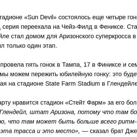
стадионе «Sun Devil» состоялось еще четыре гон
д серия переехала на Чейз-Филд в Фениксе. Ст
ле стал домом для Аризонского суперкросса в 
ил только один этап.
 провела пять гонок в Тампа, 17 в Финиксе и се
мы можем пережить юбилейную гонку: это будет
ая на стадионе State Farm Stadium в Глендейле
рту нравится стадион «Стейт Фарм» за его бо
Глендейл, штат Аризона, потому что там бо
аю, что там может быть больше всего ритм-
 эта трасса и это место»,
— сказал брат Дже