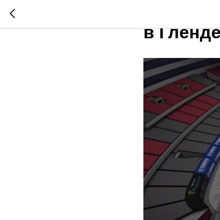
АМА Суп
в Гленд