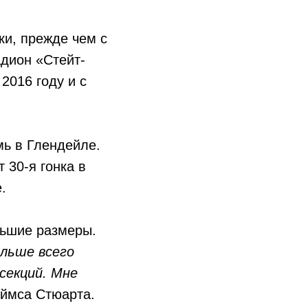
ки, прежде чем с
адион «Стейт-
2016 году и с
мь в Глендейле.
 30-я гонка в
.
льшие размеры.
льше всего
секций. Мне
ймса Стюарта.