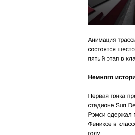
Анимация трассы
состоятся шесто
пятый этап в кл
Немного истори
Первая гонка пр
стадионе Sun De
Рэмси одержал п
Фениксе в класс
году.