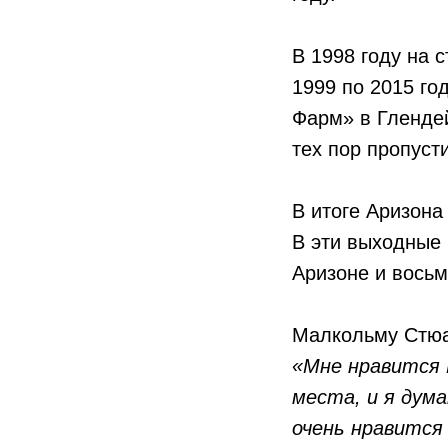
В 1998 году на 
1999 по 2015 го
Фарм» в Глендей
тех пор пропуст
В итоге Аризона
В эти выходные 
Аризоне и восьм
Малкольму Стюа
«Мне нравится 
места, и я дум
очень нравится