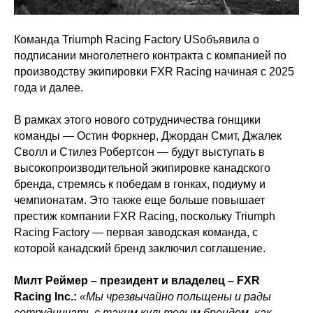
Команда Triumph Racing Factory USобъявила о
подписании многолетнего контракта с компанией по
производству экипировки FXR Racing начиная с 2025
года и далее.
В рамках этого нового сотрудничества гонщики
команды — Остин Форкнер, Джордан Смит, Джалек
Сволл и Стилез Робертсон — будут выступать в
высокопроизводительной экипировке канадского
бренда, стремясь к победам в гонках, подиуму и
чемпионатам. Это также еще больше повышает
престиж компании FXR Racing, поскольку Triumph
Racing Factory — первая заводская команда, с
которой канадский бренд заключил соглашение.
Милт Реймер – президент и владелец – FXR
Racing Inc.:
«Мы чрезвычайно польщены и рады
сотрудничать с таким культовым брендом, как