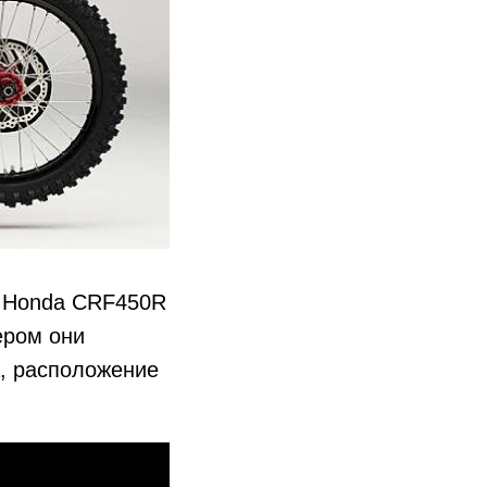
е Honda CRF450R
ером они
а, расположение