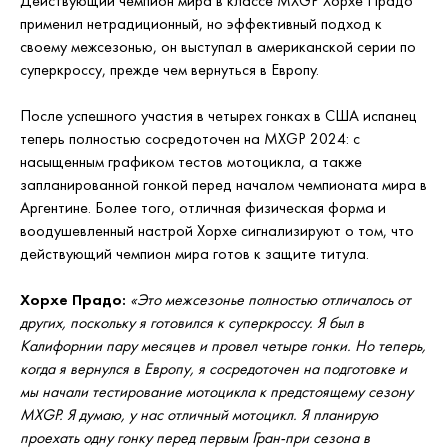
Действующий чемпион мира в классе MXGP Хорхе Прадо
применил нетрадиционный, но эффективный подход к
своему межсезонью, он выступал в американской серии по
суперкроссу, прежде чем вернуться в Европу.
После успешного участия в четырех гонках в США испанец
теперь полностью сосредоточен на MXGP 2024: с
насыщенным графиком тестов мотоцикла, а также
запланированной гонкой перед началом чемпионата мира в
Аргентине. Более того, отличная физическая форма и
воодушевленный настрой Хорхе сигнализируют о том, что
действующий чемпион мира готов к защите титула.
Хорхе Прадо:
«Это межсезонье полностью отличалось от
других, поскольку я готовился к суперкроссу. Я был в
Калифорнии пару месяцев и провел четыре гонки. Но теперь,
когда я вернулся в Европу, я сосредоточен на подготовке и
мы начали тестирование мотоцикла к предстоящему сезону
MXGP. Я думаю, у нас отличный мотоцикл. Я планирую
проехать одну гонку перед первым Гран-при сезона в