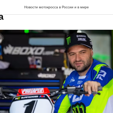
эбб примет участие в се
Новости мотокросса в России и в мире
а