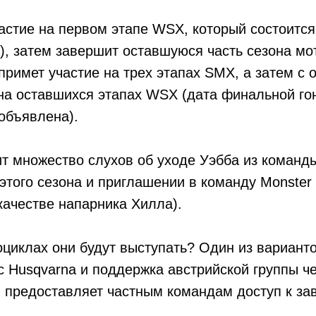
астие на первом этапе WSX, который состоится 
), затем завершит оставшуюся часть сезона мо
 примет участие на трех этапах SMX, а затем с 
 на оставшихся этапах WSX (дата финальной го
объявлена).
ит множество слухов об уходе Уэбба из команды
этого сезона и приглашении в команду Monster 
 качестве напарника Хилла).
оциклах они будут выступать? Один из варианто
с Husqvarna и поддержка австрийской группы ч
я предоставляет частным командам доступ к за