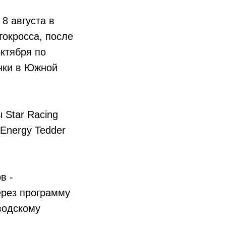
8 августа в
токросса, после
октября по
нки в Южной
 Star Racing
Energy Tedder
в -
ерез программу
водскому