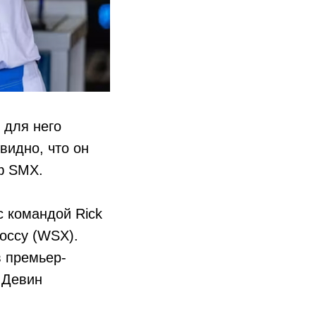
 для него
видно, что он
ф SMX.
с командой Rick
оссу (WSX).
в премьер-
 Девин