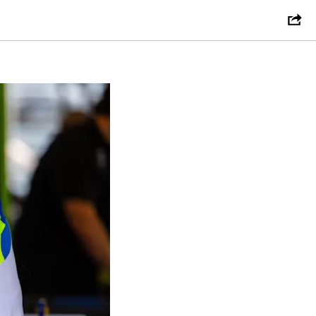
рии WSX