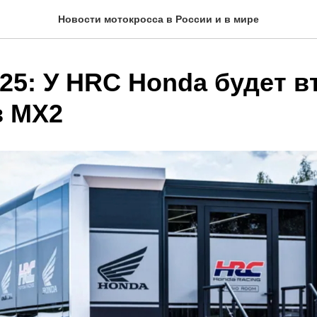
Новости мотокросса в России и в мире
25: У HRC Honda будет в
в МХ2