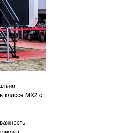
ально
 в классе MX2 с
 важность
трирует