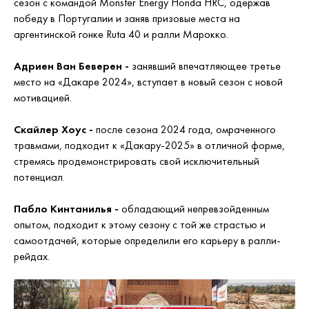
сезон с командой Monster Energy Honda HRC, одержав
победу в Португалии и заняв призовые места на
аргентинской гонке Ruta 40 и ралли Марокко.
Адриен Ван Беверен -
занявший впечатляющее третье
место на «Дакаре 2024», вступает в новый сезон с новой
мотивацией.
Скайлер Хоус -
после сезона 2024 года, омраченного
травмами, подходит к «Дакару-2025» в отличной форме,
стремясь продемонстрировать свой исключительный
потенциал.
Пабло Кинтанилья -
обладающий непревзойденным
опытом, подходит к этому сезону с той же страстью и
самоотдачей, которые определили его карьеру в ралли-
рейдах.