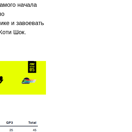
самого начала
ло
ике и завоевать
Коти Шок.