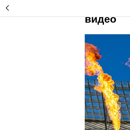
Финал W
видео