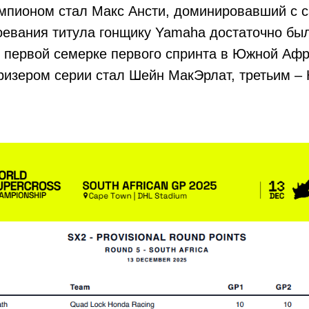
емпионом стал Макс Ансти, доминировавший с 
оевания титула гонщику Yamaha достаточно бы
 первой семерке первого спринта в Южной Афр
ризером серии стал Шейн МакЭрлат, третьим – 