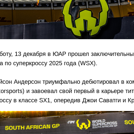
боту, 13 декабря в ЮАР прошел заключительны
 по суперкроссу 2025 года (WSX).
ейсон Андерсон триумфально дебютировал в к
orsports) и завоевал свой первый в карьере ти
оссу в классе SX1, опередив Джои Саватги и Кр