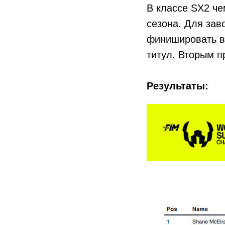
В классе SX2 ч
сезона. Для зав
финишировать в
титул. Вторым п
Результаты: