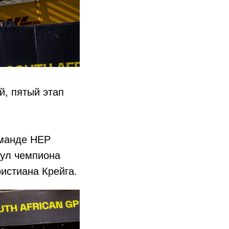
й, пятый этап
оманде HEP
тул чемпиона
истиана Крейга.