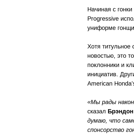
Начиная с гонки
Progressive исп
униформе гонщи
Хотя титульное 
новостью, это т
поклонники и кл
инициатив. Дру
American Honda's
«Мы рады након
сказал
Брэндон
думаю, что сам
спонсорство го