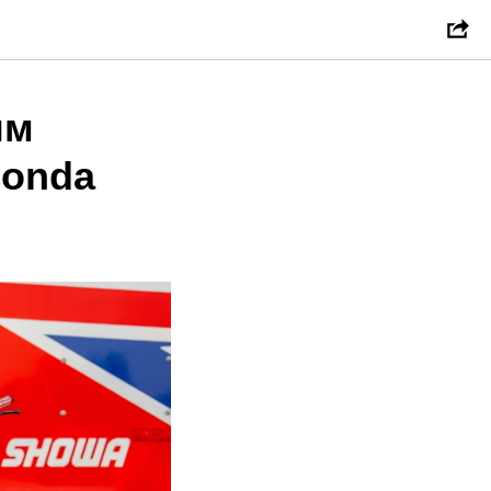
ым
Honda