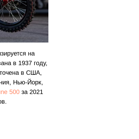
зируется на
ана в 1937 году,
оточена в США,
ния, Нью-Йорк,
une 500
за 2021
ов.