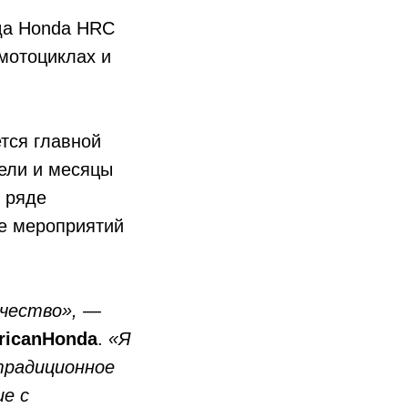
нда Honda HRC
 мотоциклах и
тся главной
дели и месяцы
в ряде
ve мероприятий
чество»,
—
ricanHonda
.
«Я
традиционное
ие с