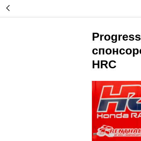
Progres
спонсор
HRC