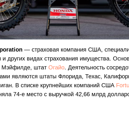
poration
— страховая компания США, специали
 и других видах страхования имущества. Основ
в Мэйфилде, штат
Огайо
. Деятельность сосред
ами являются штаты Флорида, Техас, Калифор
иган. В списке крупнейших компаний США
Fort
няла 74-е место с выручкой 42,66 млрд доллар