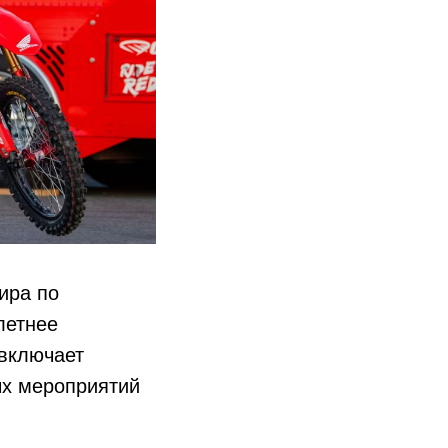
ира по
летнее
 включает
ых мероприятий