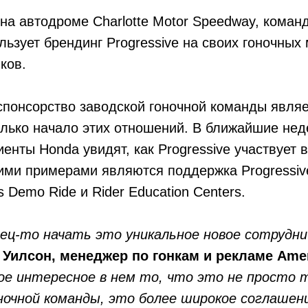
 на автодроме Charlotte Motor Speedway, кома
ользует брендинг Progressive на своих гоночных
ков.
спонсорство заводской гоночной команды являе
олько начало этих отношений. В ближайшие не
иенты Honda увидят, как Progressive участвует 
гими примерами являются поддержка Progressi
 Demo Ride и Rider Education Centers.
ец-то начать это уникальное новое сотрудни
 Уилсон, менеджер по гонкам и рекламе Ame
ое интересное в нем то, что это не просто 
ночной команды, это более широкое соглашен