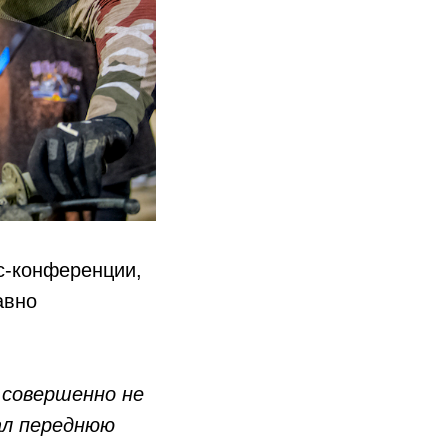
сс-конференции,
авно
 совершенно не
вал переднюю