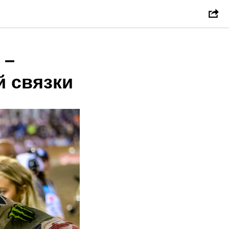
 –
й связки