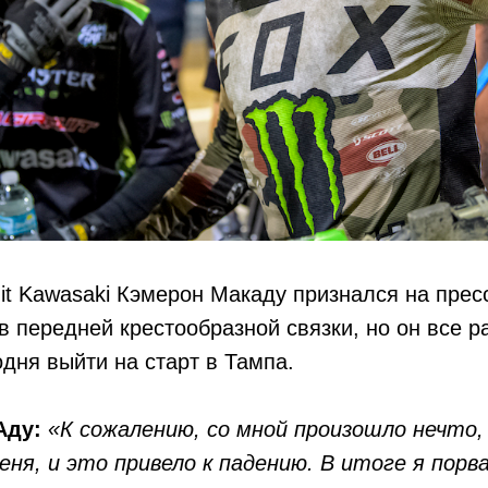
uit Kawasaki Кэмерон Макаду признался на пре
ыв передней крестообразной связки, но он все р
одня выйти на старт в Тампа.
Аду:
«К сожалению, со мной произошло нечто,
еня, и это привело к падению. В итоге я пор