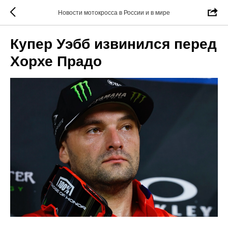
Новости мотокросса в России и в мире
Купер Уэбб извинился перед
Хорхе Прадо