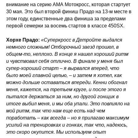
внимание на серию АМА Мотокросс, которая стартует
30 мая. Это был второй финиш Прадо на 13-м месте в
этом году, единственные два финиша за пределами
первой семерки за восемь стартов в классе 450SX.
Хорхе Прадо:
«Суперкросс в Детройте выдался
немного сложным! Отборочный заезд прошел, в
общем-то, неплохо. В конце я нашел хороший ритм
и чувствовал себя отлично. В финале у меня был
супер-хороший старт – я вырвался вперед, что
было моей главной целью, – и затем я хотел, как
можно дольше оставаться впереди. Кенни обогнал
меня, кажется, на третьем круге, и после этого я
пытался держаться за ним, но другой гонщик в
итоге выбил меня, и мы оба упали. Это повлияло на
мой ритм, так что нам еще есть над чем
поработать – как всегда – но я прилагаю максимум
усилий на тренировках и гонках, так что, надеюсь,
это скоро окупится. Мы используем опыт