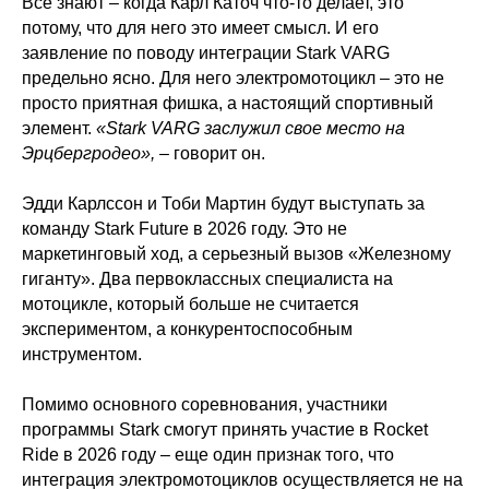
Все знают – когда Карл Каточ что-то делает, это
потому, что для него это имеет смысл. И его
заявление по поводу интеграции Stark VARG
предельно ясно. Для него электромотоцикл – это не
просто приятная фишка, а настоящий спортивный
элемент.
«Stark VARG заслужил свое место на
Эрцбергродео»,
– говорит он.
Эдди Карлссон и Тоби Мартин будут выступать за
команду Stark Future в 2026 году. Это не
маркетинговый ход, а серьезный вызов «Железному
гиганту». Два первоклассных специалиста на
мотоцикле, который больше не считается
экспериментом, а конкурентоспособным
инструментом.
Помимо основного соревнования, участники
программы Stark смогут принять участие в Rocket
Ride в 2026 году – еще один признак того, что
интеграция электромотоциклов осуществляется не на