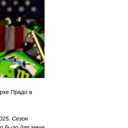
рхе Прадо в
025. Сезон
п было для меня