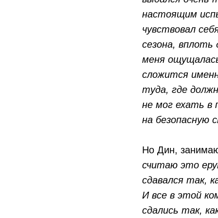
настоящим исп
чувствовал себ
сезона, вплоть 
меня ощущалась
сложится именн
туда, где долж
не мог ехать в 
на безопасную 
Но Дин, занима
считаю это ерун
сдавался так, к
И все в этой ко
сдались так, ка