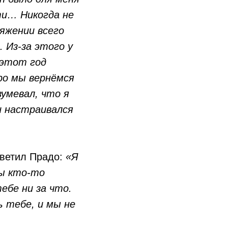
и… Никогда не
яжении всего
 Из-за этого у
 этот год
оро мы вернёмся
зумевал, что я
и настраивался
тветил Прадо:
«Я
бы кто-то
тебе ни за что.
ь тебе, и мы не