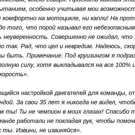
ытанием, особенно учитывая мои возможност
я комфортно на мотоцикле, ни капли! На прот
до того, что порой называл его небезопасным.
 неуверенность. Совершенно не ожидал, что
о так. Рад, что цел и невредим. Надеюсь, ск
ны быть. Примечание: Под круизингом я подра
полную силу, хотя выкладывался на все 100% 
скорость».
ющийся настройкой двигателей для команды, о
дой. За свои 35 лет я никогда не видел, что
ак ты! Ты не чемпион в моих глазах! Спасибо 
манде работали не покладая рук, чтобы помоч
к ты. Извини, не извиняйся».