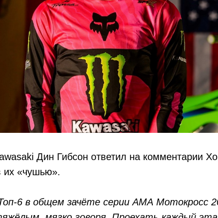
wasaki Дин Гибсон ответил на комментарии Хо
в их «чушью».
Топ-6 в общем зачёте серии АМА Мотокросс 2
тяжёлым, мягко говоря. Проехать каждый эта