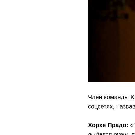
Член команды Ka
соцсетях, назва
Хорхе Прадо:
«
выдался очень 