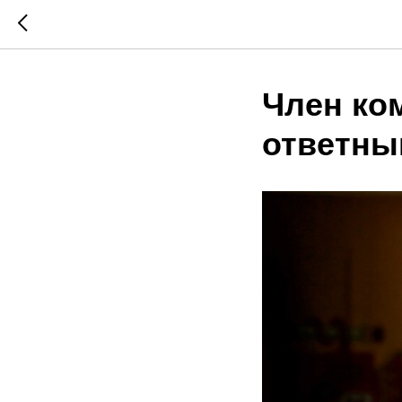
Член ко
ответны