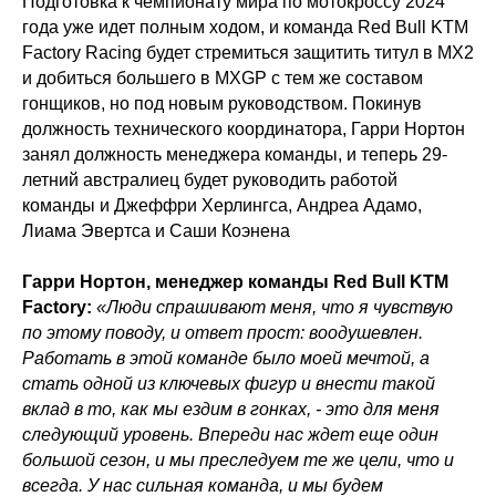
Подготовка к чемпионату мира по мотокроссу 2024
года уже идет полным ходом, и команда Red Bull KTM
Factory Racing будет стремиться защитить титул в MX2
и добиться большего в MXGP с тем же составом
гонщиков, но под новым руководством. Покинув
должность технического координатора, Гарри Нортон
занял должность менеджера команды, и теперь 29-
летний австралиец будет руководить работой
команды и Джеффри Херлингса, Андреа Адамо,
Лиама Эвертса и Саши Коэнена
Гарри Нортон, менеджер команды Red Bull KTM
Factory:
«Люди спрашивают меня, что я чувствую
по этому поводу, и ответ прост: воодушевлен.
Работать в этой команде было моей мечтой, а
стать одной из ключевых фигур и внести такой
вклад в то, как мы ездим в гонках, - это для меня
следующий уровень. Впереди нас ждет еще один
большой сезон, и мы преследуем те же цели, что и
всегда. У нас сильная команда, и мы будем