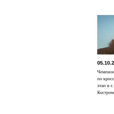
ФЕДЕР
05.10.
Чемпион
по крос
этап в г
Костром