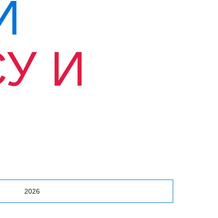
Й
У И
Й
2026