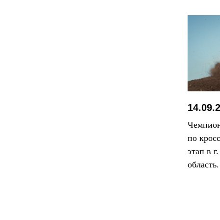
14.09.
Чемпион
по крос
этап в г
область.