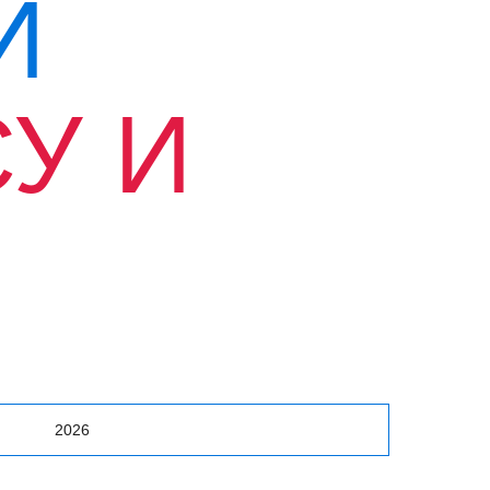
Й
У И
Й
2026