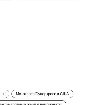
гг.
Мотокросс/Суперкросс в США
еждународные гонки и чемпионаты