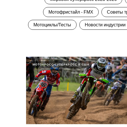
Мотофристайл - FMX
Советы т
Мотоциклы/Тесты
Новости индустрии
МОТОКРОСС/СУПЕРКРОСС В США