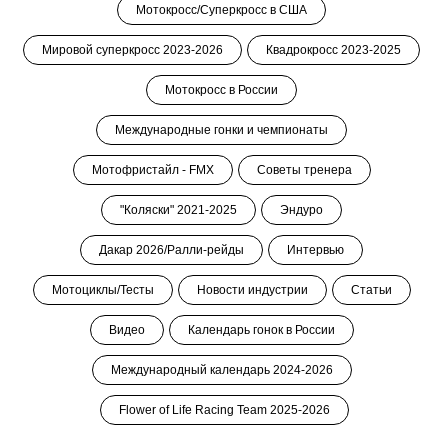
Мотокросс/Суперкросс в США
Мировой суперкросс 2023-2026
Квадрокросс 2023-2025
Мотокросс в России
Международные гонки и чемпионаты
Мотофристайл - FMX
Советы тренера
"Коляски" 2021-2025
Эндуро
Дакар 2026/Ралли-рейды
Интервью
Мотоциклы/Тесты
Новости индустрии
Статьи
Видео
Календарь гонок в России
Международный календарь 2024-2026
Flower of Life Racing Team 2025-2026