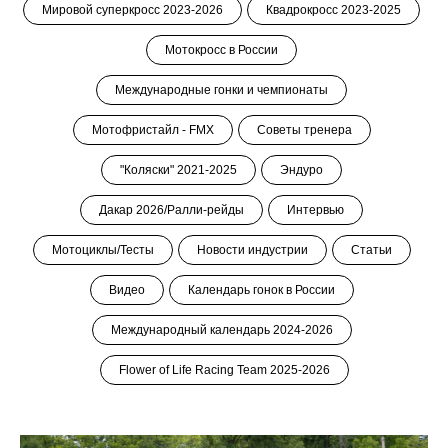
Мировой суперкросс 2023-2026
Квадрокросс 2023-2025
Мотокросс в России
Международные гонки и чемпионаты
Мотофристайл - FMX
Советы тренера
"Коляски" 2021-2025
Эндуро
Дакар 2026/Ралли-рейды
Интервью
Мотоциклы/Тесты
Новости индустрии
Статьи
Видео
Календарь гонок в России
Международный календарь 2024-2026
Flower of Life Racing Team 2025-2026