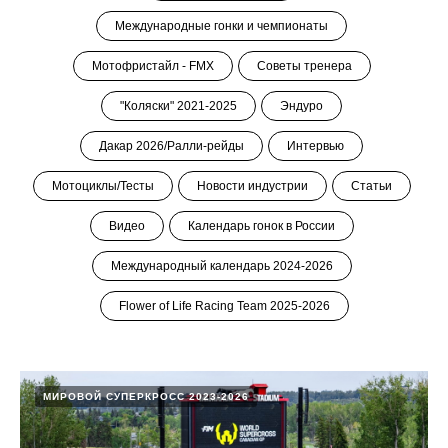
Международные гонки и чемпионаты
Мотофристайл - FMX
Советы тренера
"Коляски" 2021-2025
Эндуро
Дакар 2026/Ралли-рейды
Интервью
Мотоциклы/Тесты
Новости индустрии
Статьи
Видео
Календарь гонок в России
Международный календарь 2024-2026
Flower of Life Racing Team 2025-2026
МИРОВОЙ СУПЕРКРОСС 2023-2026