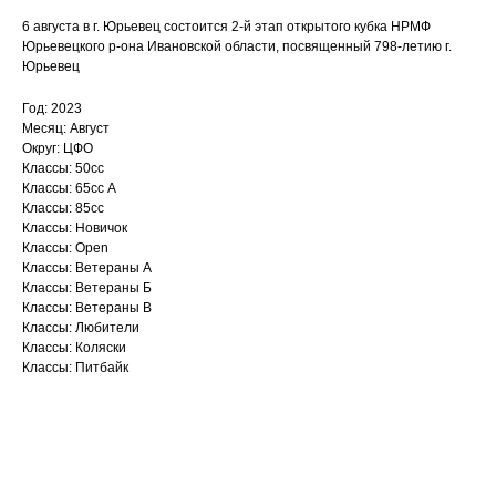
6 августа в г. Юрьевец состоится 2-й этап открытого кубка НРМФ
Юрьевецкого р-она Ивановской области, посвященный 798-летию г.
Юрьевец
Год: 2023
Месяц: Август
Округ: ЦФО
Классы: 50сс
Классы: 65сс A
Классы: 85сс
Классы: Новичок
Классы: Open
Классы: Ветераны А
Классы: Ветераны Б
Классы: Ветераны B
Классы: Любители
Классы: Коляски
Классы: Питбайк