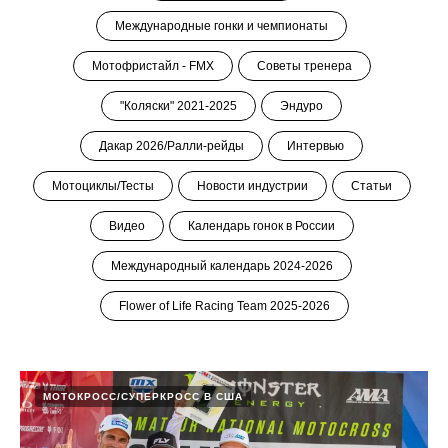
Международные гонки и чемпионаты
Мотофристайл - FMX
Советы тренера
"Коляски" 2021-2025
Эндуро
Дакар 2026/Ралли-рейды
Интервью
Мотоциклы/Тесты
Новости индустрии
Статьи
Видео
Календарь гонок в России
Международный календарь 2024-2026
Flower of Life Racing Team 2025-2026
МОТОКРОСС/СУПЕРКРОСС В США