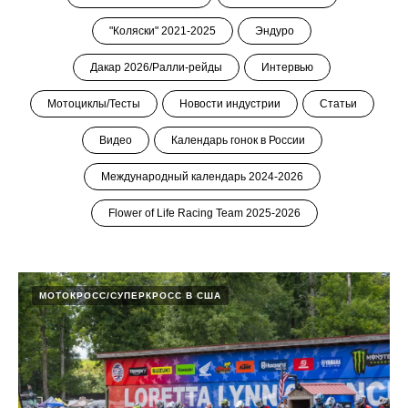
"Коляски" 2021-2025
Эндуро
Дакар 2026/Ралли-рейды
Интервью
Мотоциклы/Тесты
Новости индустрии
Статьи
Видео
Календарь гонок в России
Международный календарь 2024-2026
Flower of Life Racing Team 2025-2026
МОТОКРОСС/СУПЕРКРОСС В США