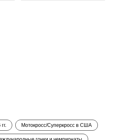
гг.
Мотокросс/Суперкросс в США
еждународные гонки и чемпионаты