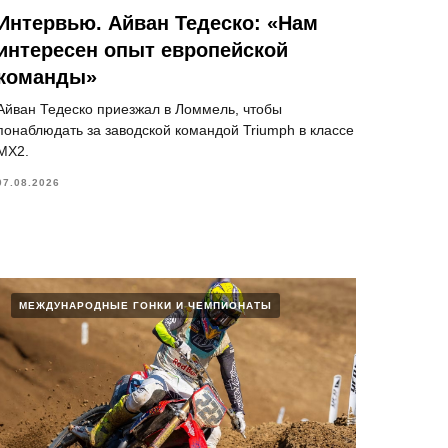
Интервью. Айван Тедеско: «Нам
интересен опыт европейской
команды»
Айван Тедеско приезжал в Ломмель, чтобы
понаблюдать за заводской командой Triumph в классе
MX2.
07.08.2026
МЕЖДУНАРОДНЫЕ ГОНКИ И ЧЕМПИОНАТЫ