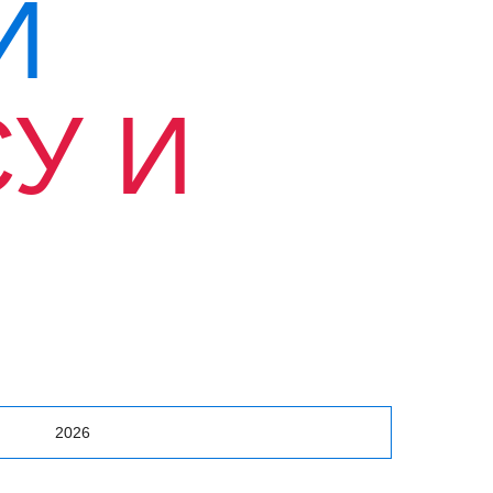
Й
У И
Й
2026