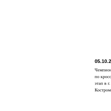
ФЕДЕР
05.10.
Чемпион
по крос
этап в г
Костром