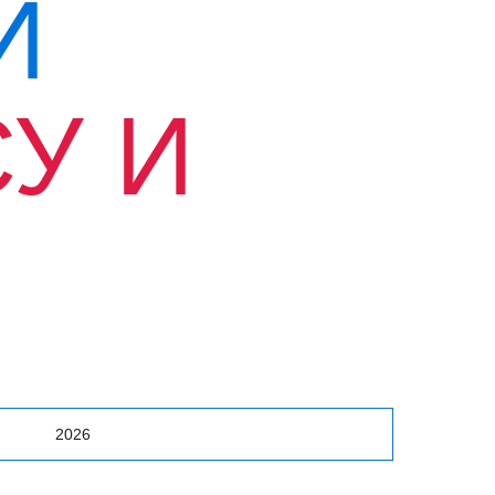
Й
У И
Й
2026