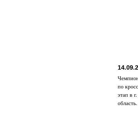
14.09.
Чемпион
по крос
этап в г
область.