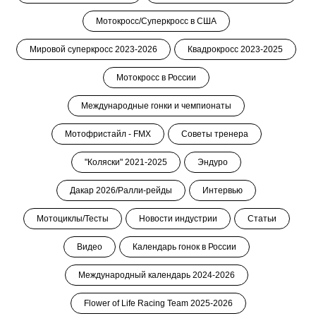
Мотокросс/Суперкросс в США
Мировой суперкросс 2023-2026
Квадрокросс 2023-2025
Мотокросс в России
Международные гонки и чемпионаты
Мотофристайл - FMX
Советы тренера
"Коляски" 2021-2025
Эндуро
Дакар 2026/Ралли-рейды
Интервью
Мотоциклы/Тесты
Новости индустрии
Статьи
Видео
Календарь гонок в России
Международный календарь 2024-2026
Flower of Life Racing Team 2025-2026