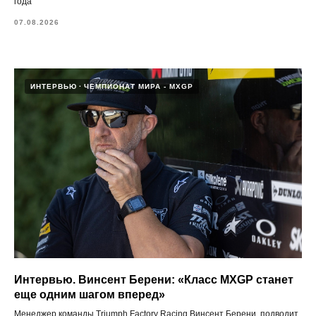
года
07.08.2026
ИНТЕРВЬЮ
ЧЕМПИОНАТ МИРА - MXGP
Интервью. Винсент Берени: «Класс MXGP станет
еще одним шагом вперед»
Менеджер команды Triumph Factory Racing Винсент Берени, подводит