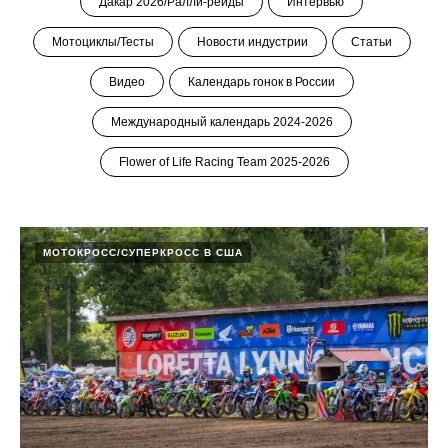
Дакар 2026/Ралли-рейды
Интервью
Мотоциклы/Тесты
Новости индустрии
Статьи
Видео
Календарь гонок в России
Международный календарь 2024-2026
Flower of Life Racing Team 2025-2026
МОТОКРОСС/СУПЕРКРОСС В США