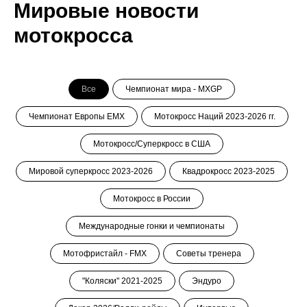
Мировые новости
мотокросса
Все
Чемпионат мира - MXGP
Чемпионат Европы ЕМХ
Мотокросс Наций 2023-2026 гг.
Мотокросс/Суперкросс в США
Мировой суперкросс 2023-2026
Квадрокросс 2023-2025
Мотокросс в России
Международные гонки и чемпионаты
Мотофристайл - FMX
Советы тренера
"Коляски" 2021-2025
Эндуро