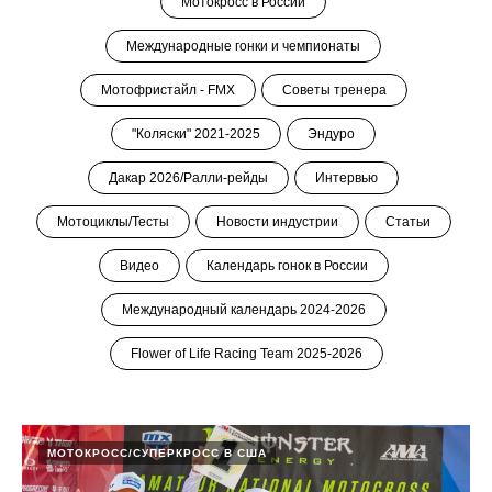
Мотокросс в России
Международные гонки и чемпионаты
Мотофристайл - FMX
Советы тренера
"Коляски" 2021-2025
Эндуро
Дакар 2026/Ралли-рейды
Интервью
Мотоциклы/Тесты
Новости индустрии
Статьи
Видео
Календарь гонок в России
Международный календарь 2024-2026
Flower of Life Racing Team 2025-2026
МОТОКРОСС/СУПЕРКРОСС В США