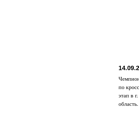
14.09.
Чемпион
по крос
этап в г
область.