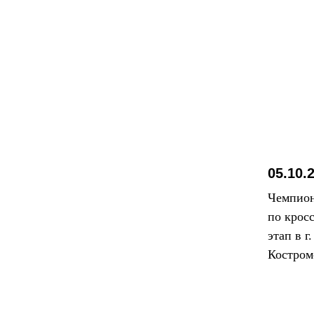
05.10.
Чемпион
по крос
этап в г
Костром