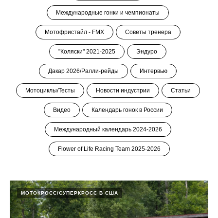
Международные гонки и чемпионаты
Мотофристайл - FMX
Советы тренера
"Коляски" 2021-2025
Эндуро
Дакар 2026/Ралли-рейды
Интервью
Мотоциклы/Тесты
Новости индустрии
Статьи
Видео
Календарь гонок в России
Международный календарь 2024-2026
Flower of Life Racing Team 2025-2026
МОТОКРОСС/СУПЕРКРОСС В США