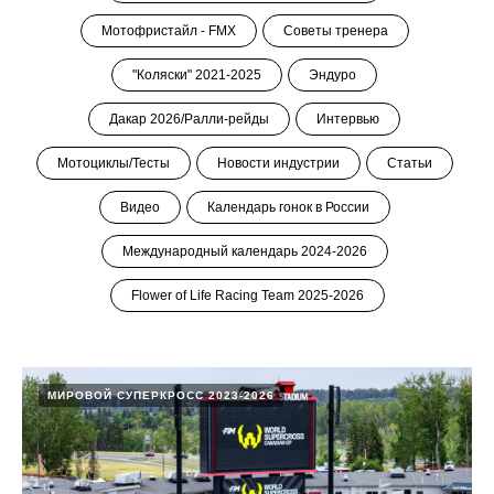
Мотофристайл - FMX
Советы тренера
"Коляски" 2021-2025
Эндуро
Дакар 2026/Ралли-рейды
Интервью
Мотоциклы/Тесты
Новости индустрии
Статьи
Видео
Календарь гонок в России
Международный календарь 2024-2026
Flower of Life Racing Team 2025-2026
МИРОВОЙ СУПЕРКРОСС 2023-2026